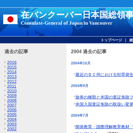
在バンクーバー日本国総領
Consulate-General of Japan in Vancouver
|
トップページ
総
過去の記事
2004 過去の記事
2016
2004年10月
2015
2014
最近のＢＣ州における犯罪発
2013
2012
2004年9月
2011
2010
2009
旅券の種類と米国の査証免除
2008
米国入国査証免除の取扱い変更
2007
2006
2005
2004年7月
2004
2003
開発教育・国際理解教育教材
2002