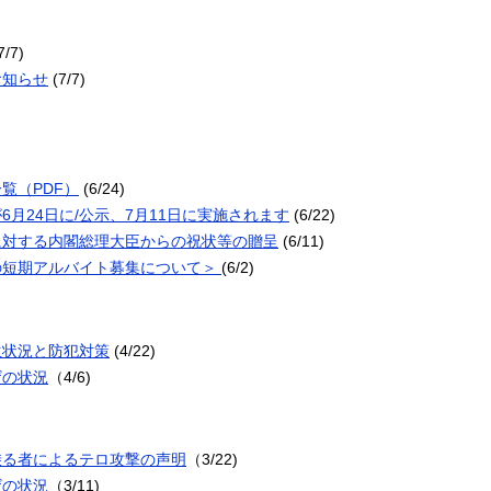
7/7)
お知らせ
(7/7)
覧（PDF）
(6/24)
月24日に/公示、7月11日に実施されます
(6/22)
に対する内閣総理大臣からの祝状等の贈呈
(6/11)
の短期アルバイト募集について＞
(6/2)
生状況と防犯対策
(4/22)
ザの状況
（4/6)
乗る者によるテロ攻撃の声明
（3/22)
ザの状況
（3/11)