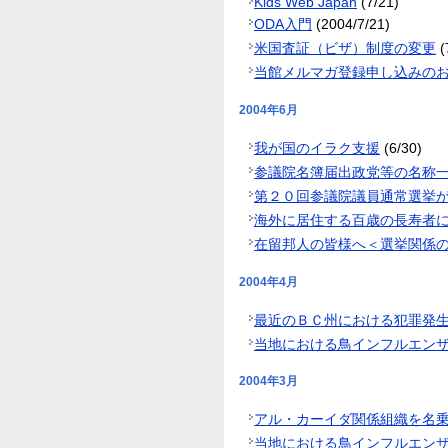
Kids Web Japan
(7/21)
ODA入門
(2004/7/21)
米国査証（ビザ）制度の変更
(
当館メルマガ登録申し込みの
2004年6月
我が国のイラク支援
(6/30)
参議院名簿届出政党等の名称一
第２０回参議院議員通常選挙が6
海外に居住する百歳の長寿者
在留邦人の皆様へ＜選挙関係
2004年4月
最近のＢＣ州における犯罪発
当地における鳥インフルエン
2004年3月
アル・カーイダ関係組織を名
当地における鳥インフルエン