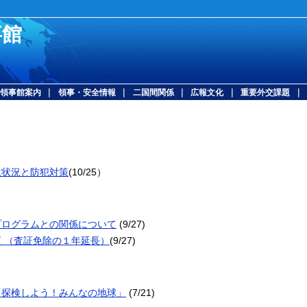
事館
|
|
|
|
|
領事館案内
領事・安全情報
二国間関係
広報文化
重要外交課題
生状況と防犯対策
(10/25）
プログラムとの関係について
(9/27)
 （査証免除の１年延長）
(9/27)
「探検しよう！みんなの地球」
(7/21)