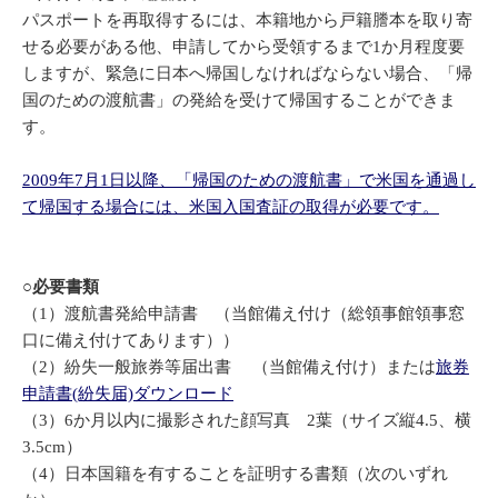
パスポートを再取得するには、本籍地から戸籍謄本を取り寄
せる必要がある他、申請してから受領するまで1か月程度要
しますが、緊急に日本へ帰国しなければならない場合、「帰
国のための渡航書」の発給を受けて帰国することができま
す。
2009年7月1日以降、「帰国のための渡航書」で米国を通過し
て帰国する場合には、米国入国査証の取得が必要です。
○必要書類
（1）渡航書発給申請書 （当館備え付け（総領事館領事窓
口に備え付けてあります））
（2）紛失一般旅券等届出書 （当館備え付け）または
旅券
申請書(紛失届)ダウンロード
（3）6か月以内に撮影された顔写真 2葉（サイズ縦4.5、横
3.5cm）
（4）日本国籍を有することを証明する書類（次のいずれ