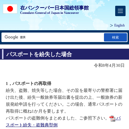
在バンクーバー日本国総領事館
Consulate-General of Japan in Vancouver
English
検索
パスポートを紛失した場合
令和8年4月30日
1，パスポートの再取得
紛失、盗難、焼失等した場合、その旨を最寄りの警察署に届
け出た後、紛失一般旅券等届出書を提出の上、一般旅券の新
規発給申請を行ってください。この場合、通常パスポートの
再取得に概ね1か月を要します。
パスポートの盗難例をまとめました、ご参照下さい。
パ
スポート紛失・盗難典型例