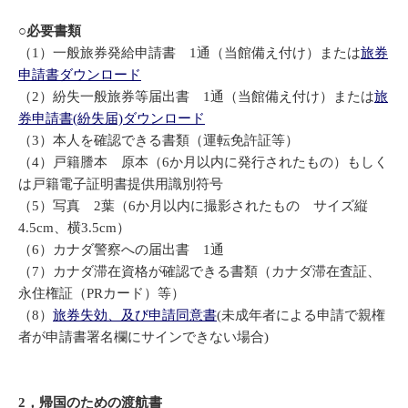
○必要書類
（1）一般旅券発給申請書 1通（当館備え付け）または
旅券
申請書ダウンロード
（2）紛失一般旅券等届出書 1通（当館備え付け）または
旅
券申請書(紛失届)ダウンロード
（3）本人を確認できる書類（運転免許証等）
（4）戸籍謄本 原本（6か月以内に発行されたもの）もしく
は戸籍電子証明書提供用識別符号
（5）写真 2葉（6か月以内に撮影されたもの サイズ縦
4.5cm、横3.5cm）
（6）カナダ警察への届出書 1通
（7）カナダ滞在資格が確認できる書類（カナダ滞在査証、
永住権証（PRカード）等）
（8）
旅券失効、及び申請同意書
(未成年者による申請で親権
者が申請書署名欄にサインできない場合)
2，帰国のための渡航書