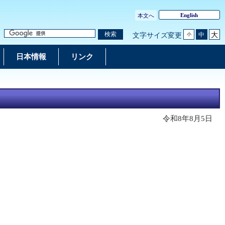
English
本文へ
大
検索
中
文字サイズ変更
小
日本情報
リンク
令和8年8月5日