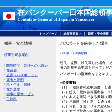
在バンクーバー日本国総領
Consulate-General of Japan in Vancouver
|
|
トップページ
総領事館案内
領事・安全情報
領事・安全情報
パスポートを紛失した場合
パスポートの再取得
領事手続き案内
紛失、盗難、焼失等した場合、
開館時間・皆様へのお願い
券の新規発給申請を行ってくだ
在留届
パスポートの盗難例をまとめま
旅券（パスポート）
届出と証明
○必要書類
税・年金・保険
（1）一般旅券発給申請書 １通
在外選挙
（2）紛失一般旅券等届出書 １
領事出張サービス
（3）本人を確認できる書類（運
手数料
（4）戸籍謄（抄）本 １通（６
（5）写真 ２葉（サイズ縦4.5cm
（6）カナダ警察への届出書 １