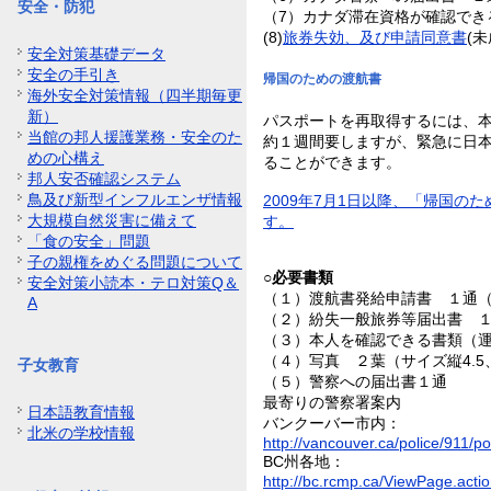
安全・防犯
（7）カナダ滞在資格が確認でき
(8)
旅券失効、及び申請同意書
(
安全対策基礎データ
安全の手引き
帰国のための渡航書
海外安全対策情報（四半期毎更
新）
パスポートを再取得するには、
当館の邦人援護業務・安全のた
約１週間要しますが、緊急に日
めの心構え
ることができます。
邦人安否確認システム
鳥及び新型インフルエンザ情報
2009年7月1日以降、「帰国
大規模自然災害に備えて
す。
「食の安全」問題
子の親権をめぐる問題について
○必要書類
安全対策小読本・テロ対策Q＆
（１）渡航書発給申請書 １通
A
（２）紛失一般旅券等届出書 １
（３）本人を確認できる書類（
（４）写真 ２葉（サイズ縦4.5、
子女教育
（５）警察への届出書１通
最寄りの警察署案内
日本語教育情報
バンクーバー市内：
北米の学校情報
http://vancouver.ca/police/911/p
BC州各地：
http://bc.rcmp.ca/ViewPage.act