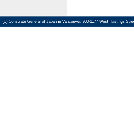
(C) Consulate General of Japan in Vancouver, 900-1177 West Hastings 