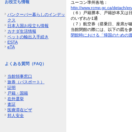
お役立ち情報
ユーコン準州各地：
http://www.rcmp.gc.ca/detach/en
（６）戸籍謄本、戸籍抄本又は
バンクーバー暮らしのインデッ
のいずれか1通
クス
（７）航空券（搭乗日、座席が
日本入国お役立ち情報
当館閉館の際には、以下の図を
カナダ生活情報
閉館時における「帰国のための
ペットの輸出入手続き
ESTA
eTA
よくある質問（FAQ）
当館領事窓口
旅券（パスポート）
証明
戸籍・国籍
在外選挙
査証
医療滞在ビザ
邦人安全